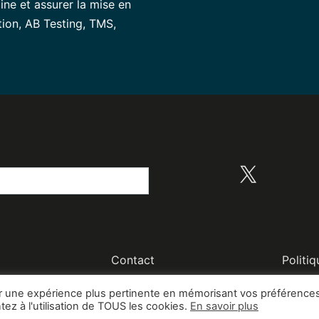
line et assurer la mise en
tion, AB Testing, TMS,
X
Contact
Politiq
© Colombus Consulting
rir une expérience plus pertinente en mémorisant vos préférences
tez à l'utilisation de TOUS les cookies.
En savoir plus