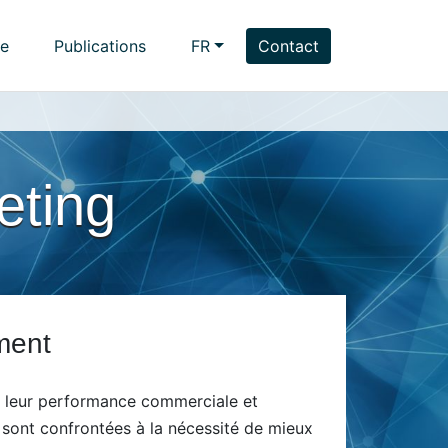
se
Publications
FR
Contact
eting
ement
er leur performance commerciale et
s sont confrontées à la nécessité de mieux