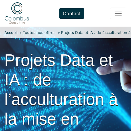
Skip
to
Contact
content
Accueil
»
Toutes nos offres
»
Projets Data et IA : de l’acculturation
Projets Data et
IA : de
l’acculturation à
la mise en