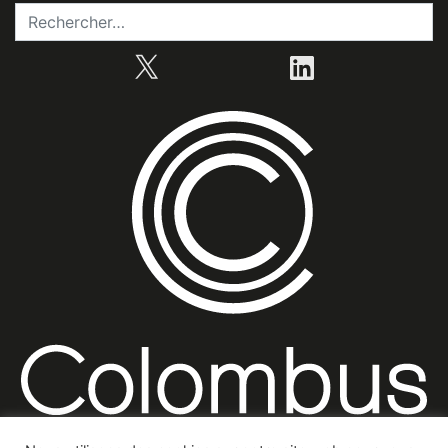
X
LinkedIn