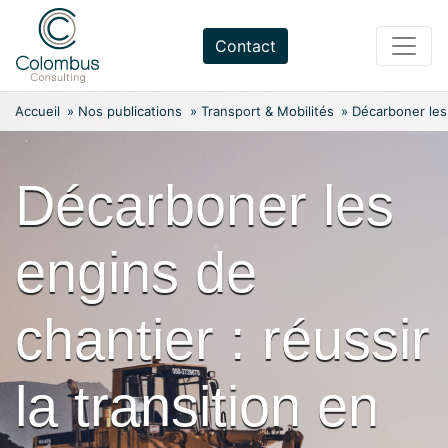
Skip
to
Contact
content
Accueil
»
Nos publications
»
Transport & Mobilités
»
Décarboner les 
Décarboner les
engins de
chantier : réussir
la transition en