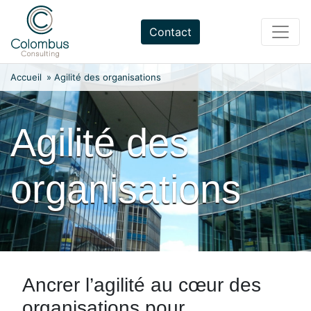
Skip
to
Contact
content
Accueil
»
Agilité des organisations
Agilité des
organisations
Ancrer l’agilité au cœur des
organisations pour