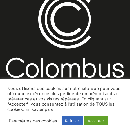
Nous utilisons des cookies sur notre site web pour vous
offrir une expérience plus pertinente en mémorisant vos
préférences et vos visites répétées. En cliquant sur
"Accepter", vous consentez à l'utilisation de TOUS les
Mentions légales
Contact
Politique de confidentialité
cookies.
En savoir plus
© Colombus Consulting
Paramètres des cookies
Refuser
Accepter