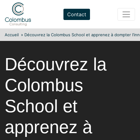
Skip
to
Contact
content
Accueil
»
Découvrez la Colombus School et apprenez à dompter l’inn
Découvrez la
Colombus
School et
apprenez à