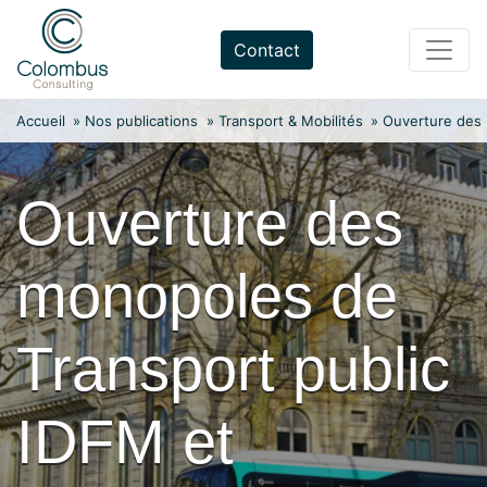
Skip
to
Contact
content
Accueil
»
Nos publications
»
Transport & Mobilités
»
Ouverture des 
Ouverture des
monopoles de
Transport public
IDFM et